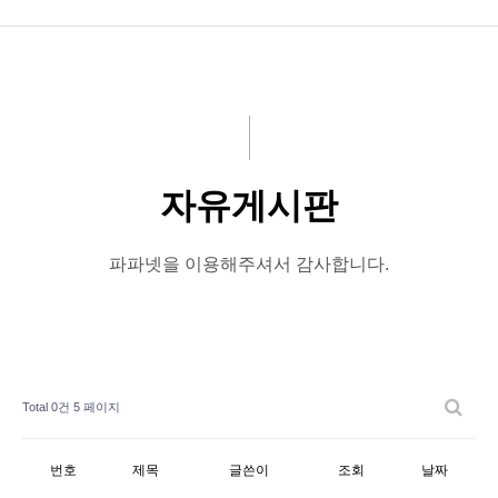
여행상품소개
사업소개
연구/개발
자유게시판
작품-제품소개
고객센터
파파넷을 이용해주셔서 감사합니다.
Total 0건
5 페이지
번호
제목
글쓴이
조회
날짜